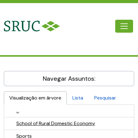
Skip to main content
Togg
SRUC Archive
Navegar Assuntos:
Visualização em árvore
Lista
Pesquisar
...
School of Rural Domestic Economy
Sports