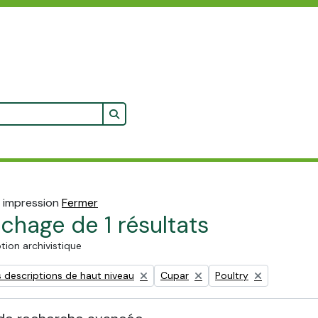
Search in browse page
 impression
Fermer
ichage de 1 résultats
tion archivistique
Remove filter:
Remove filter:
 descriptions de haut niveau
Cupar
Poultry