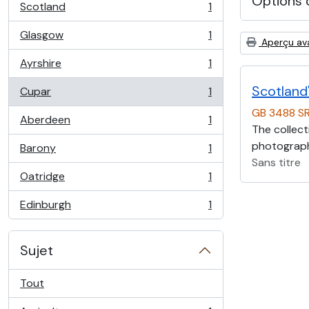
Options 
Scotland
1
, 1 résultats
Glasgow
1
, 1 résultats
Aperçu av
Ayrshire
1
, 1 résultats
Scotland'
Cupar
1
, 1 résultats
GB 3488 S
Aberdeen
1
, 1 résultats
The collect
photographs
Barony
1
, 1 résultats
Sans titre
Oatridge
1
, 1 résultats
Edinburgh
1
, 1 résultats
Sujet
Tout