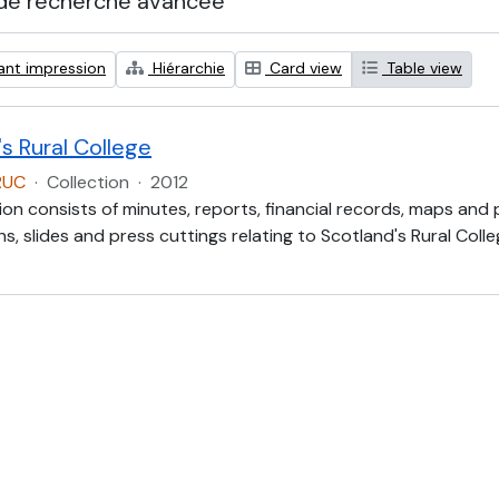
de recherche avancée
ant impression
Hiérarchie
Card view
Table view
s Rural College
RUC
·
Collection
·
2012
ion consists of minutes, reports, financial records, maps and
, slides and press cuttings relating to Scotland's Rural Colle