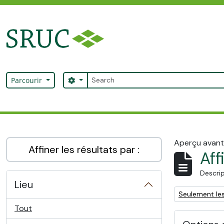
Skip to main content
Rechercher
Search options
Parcourir
SRUC Archive
Aperçu avant
Affiner les résultats par :
Aff
Descrip
Lieu
Remove filter:
Seulement les
Tout