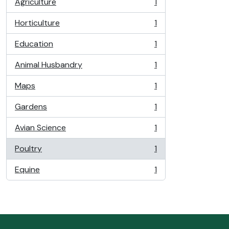
Agriculture
1
, 1 résultats
Horticulture
1
, 1 résultats
Education
1
, 1 résultats
Animal Husbandry
1
, 1 résultats
Maps
1
, 1 résultats
Gardens
1
, 1 résultats
Avian Science
1
, 1 résultats
Poultry
1
, 1 résultats
Equine
1
, 1 résultats