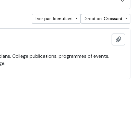
Trier par: Identifiant
Direction: Croissant
Ajout
 plans, College publications, programmes of events,
ge.