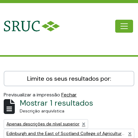
Skip to main content
Togg
SRUC Archive
Limite os seus resultados por:
Previsualizar a impressão
Fechar
Mostrar 1 resultados
Descrição arquivística
Remove filter:
Apenas descrições de nível superior
Remove filter:
Edinburgh and the East of Scotland College of Agriculture (EESCA)