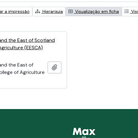
zar a impressão
Hierarquia
Visualização em ficha
Vis
and the East of Scotland
Agriculture (EESCA)
and the East of
Adicionar à área de transferência
llege of Agriculture