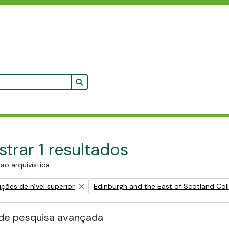
Search in browse page
trar 1 resultados
ão arquivística
Remove filter:
ções de nível superior
Edinburgh and the East of Scotland Coll
de pesquisa avançada