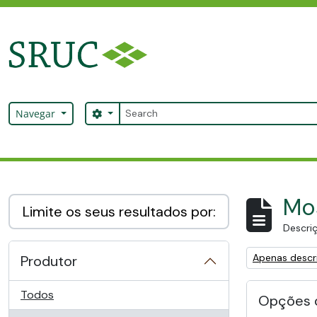
Skip to main content
Pesquisar
Search options
Navegar
SRUC Archive
Mos
Limite os seus resultados por:
Descriç
Remove filter:
Apenas descri
Produtor
Todos
Opções 