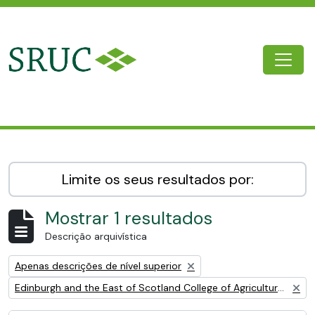
Skip to main content
Togg
SRUC Archive
Limite os seus resultados por:
Mostrar 1 resultados
Descrição arquivística
Remove filter:
Apenas descrições de nível superior
Remove filter:
Edinburgh and the East of Scotland College of Agriculture (EESCA)