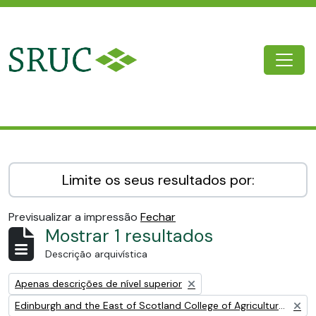
Skip to main content
Togg
SRUC Archive
Limite os seus resultados por:
Previsualizar a impressão
Fechar
Mostrar 1 resultados
Descrição arquivística
Remove filter:
Apenas descrições de nível superior
Remove filter:
Edinburgh and the East of Scotland College of Agriculture (EESCA)