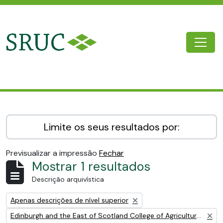
Skip to main content
Togg
SRUC Archive
Limite os seus resultados por:
Previsualizar a impressão
Fechar
Mostrar 1 resultados
Descrição arquivística
Remove filter:
Apenas descrições de nível superior
Remove filter:
Edinburgh and the East of Scotland College of Agriculture (EESCA)