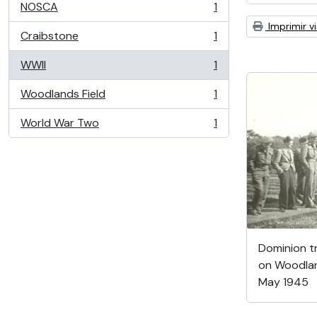
NOSCA
1
, 1 resultados
Imprimir vi
Craibstone
1
, 1 resultados
WWII
1
, 1 resultados
Woodlands Field
1
, 1 resultados
World War Two
1
, 1 resultados
Dominion tr
on Woodlan
May 1945