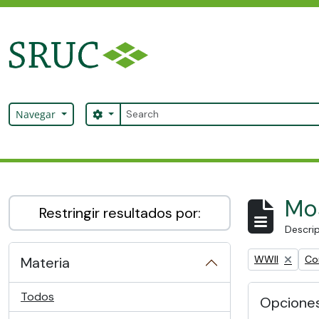
Skip to main content
Búsqueda
Search options
Navegar
SRUC Archive
Mos
Restringir resultados por:
Descrip
Remove filter:
Rem
WWII
Co
Materia
Todos
Opcione