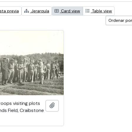
sta previa
Jerarquía
Card view
Table view
Ordenar por
oops visiting plots
Añadir al portapapeles
ds Field, Craibstone