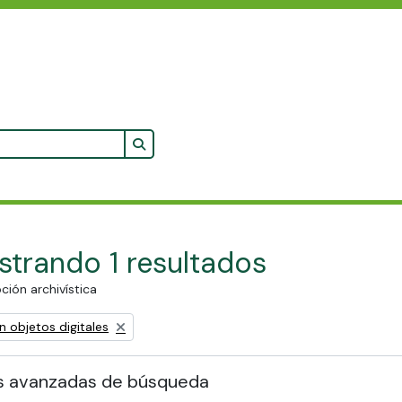
Search in browse page
trando 1 resultados
ción archivística
ove filter:
n objetos digitales
s avanzadas de búsqueda