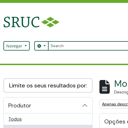
Skip to main content
Pesquisar
Search options
Navegar
SRUC Archive
Mos
Limite os seus resultados por:
Descriç
Remove filter:
Apenas descri
Produtor
Todos
Opções 