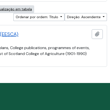
ualização em tabela
Ordenar por ordem: Título
Direção: Ascendente
e (EESCA)
Adici
 plans, College publications, programmes of events,
t of Scotland College of Agriculture (1901-1990)