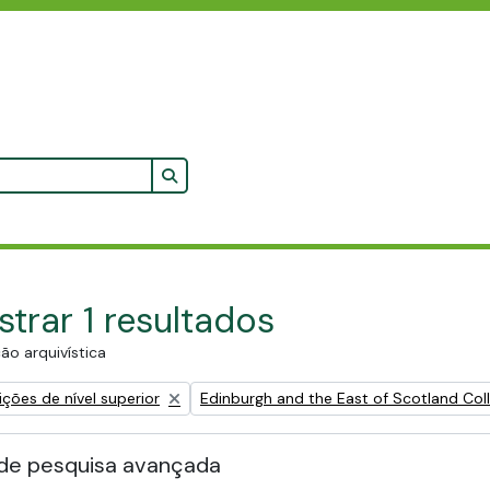
Search in browse page
trar 1 resultados
ão arquivística
Remove filter:
ções de nível superior
Edinburgh and the East of Scotland Coll
de pesquisa avançada