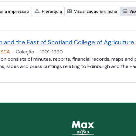
zar a impressão
Hierarquia
Visualização em ficha
Vis
h and the East of Scotland College of Agricultur
ESCA
·
Coleção
·
1901-1990
ion consists of minutes, reports, financial records, maps and
, slides and press cuttings relating to Edinburgh and the Eas