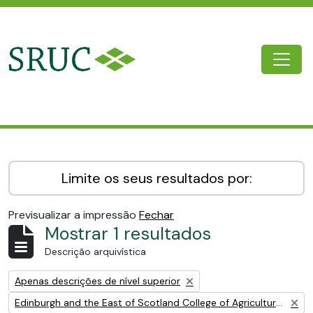
Skip to main content
Togg
SRUC Archive
Limite os seus resultados por:
Previsualizar a impressão
Fechar
Mostrar 1 resultados
Descrição arquivística
Remove filter:
Apenas descrições de nível superior
Remove filter:
Edinburgh and the East of Scotland College of Agriculture (EESCA)