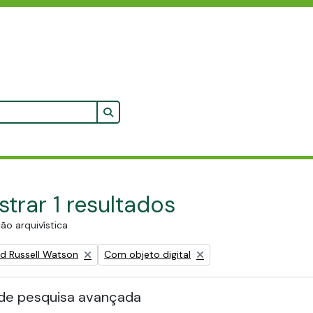
Search in browse page
trar 1 resultados
ão arquivística
Remove filter:
ald Russell Watson
Com objeto digital
de pesquisa avançada