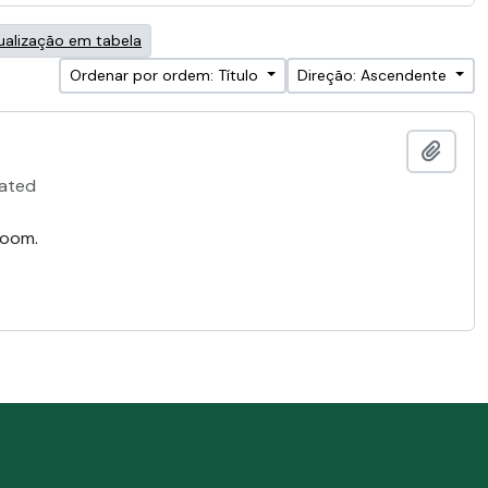
ualização em tabela
Ordenar por ordem: Título
Direção: Ascendente
Adici
ated
room.