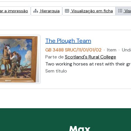
zar a impressão
Hierarquia
Visualização em ficha
Vis
The Plough Team
GB 3488 SRUC/11/01/01/02
·
Item
·
Und
Parte de
Scotland's Rural College
Two working horses at rest with their g
Sem título