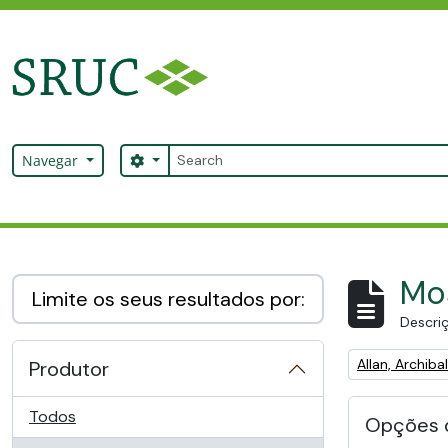
Skip to main content
Pesquisar
Search options
Navegar
SRUC Archive
Mos
Limite os seus resultados por:
Descriç
Remove filter:
Allan, Archib
Produtor
Todos
Opções 