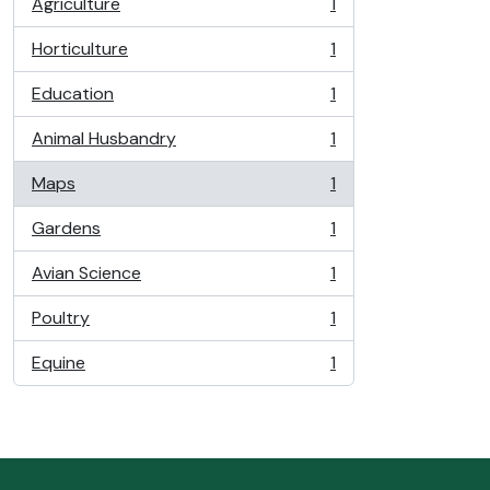
Agriculture
1
, 1 resultados
Horticulture
1
, 1 resultados
Education
1
, 1 resultados
Animal Husbandry
1
, 1 resultados
Maps
1
, 1 resultados
Gardens
1
, 1 resultados
Avian Science
1
, 1 resultados
Poultry
1
, 1 resultados
Equine
1
, 1 resultados