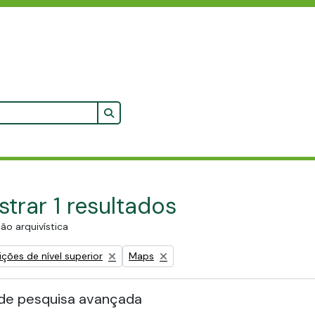
Search in browse page
trar 1 resultados
ão arquivística
Remove filter:
ções de nível superior
Maps
de pesquisa avançada