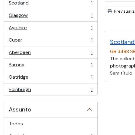
Scotland
1
, 1 resultados
Previsuali
Glasgow
1
, 1 resultados
Ayrshire
1
, 1 resultados
Cupar
1
Scotland'
, 1 resultados
GB 3488 S
Aberdeen
1
, 1 resultados
The collect
Barony
1
photographs
, 1 resultados
Sem título
Oatridge
1
, 1 resultados
Edinburgh
1
, 1 resultados
Assunto
Todos