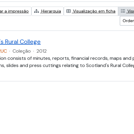
zar a impressão
Hierarquia
Visualização em ficha
Vis
Orden
s Rural College
RUC
·
Coleção
·
2012
ion consists of minutes, reports, financial records, maps and
, slides and press cuttings relating to Scotland's Rural Colle