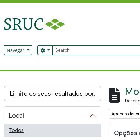
Skip to main content
Pesquisar
Search options
Navegar
SRUC Archive
Mos
Limite os seus resultados por:
Descriç
Remove filter:
Apenas descri
Local
Todos
Opções 