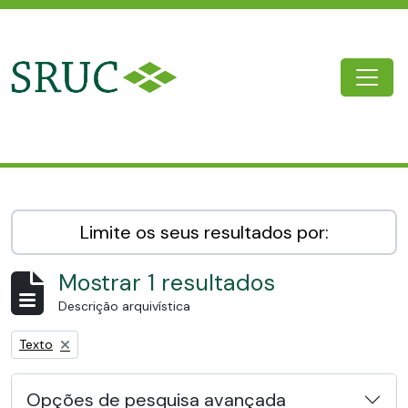
Skip to main content
Togg
SRUC Archive
Limite os seus resultados por:
Mostrar 1 resultados
Descrição arquivística
Remove filter:
Texto
Opções de pesquisa avançada