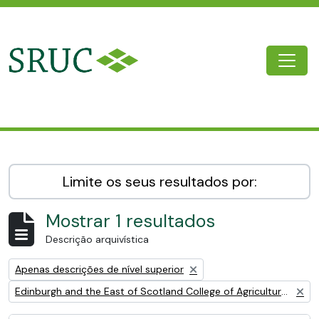
Skip to main content
Togg
SRUC Archive
Limite os seus resultados por:
Mostrar 1 resultados
Descrição arquivística
Remove filter:
Apenas descrições de nível superior
Remove filter:
Edinburgh and the East of Scotland College of Agriculture (EESCA)