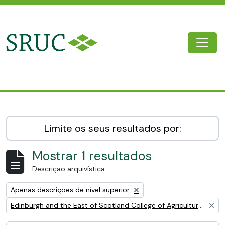
Skip to main content
Togg
SRUC Archive
Limite os seus resultados por:
Mostrar 1 resultados
Descrição arquivística
Remove filter:
Apenas descrições de nível superior
Remove filter:
Edinburgh and the East of Scotland College of Agriculture (EESCA)