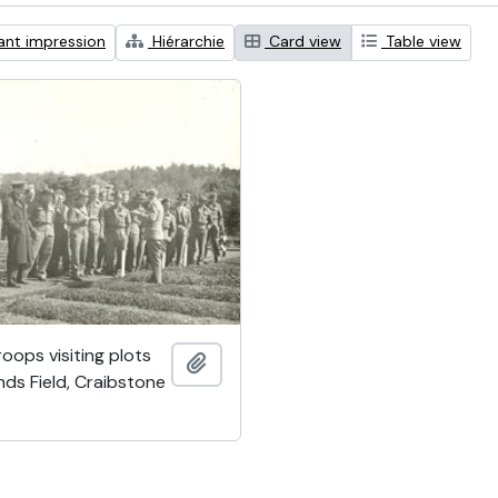
ant impression
Hiérarchie
Card view
Table view
oops visiting plots
Ajouter au presse-papier
ds Field, Craibstone