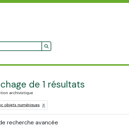
Search in browse page
ichage de 1 résultats
tion archivistique
ove filter:
ec objets numériques
de recherche avancée