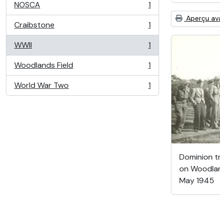
NOSCA
1
, 1 résultats
Aperçu av
Craibstone
1
, 1 résultats
WWII
1
, 1 résultats
Woodlands Field
1
, 1 résultats
World War Two
1
, 1 résultats
Dominion tr
on Woodlan
May 1945