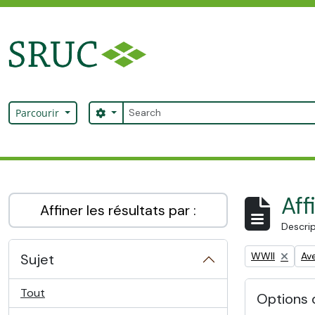
Skip to main content
Rechercher
Search options
Parcourir
SRUC Archive
Aff
Affiner les résultats par :
Descrip
Remove filter:
Rem
WWII
Av
Sujet
Tout
Options 