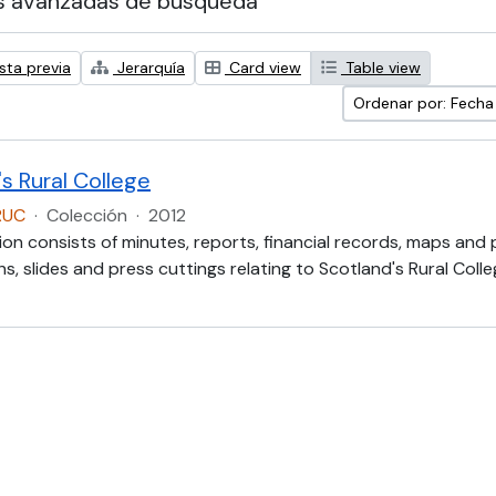
s avanzadas de búsqueda
sta previa
Jerarquía
Card view
Table view
Ordenar por: Fech
s Rural College
RUC
·
Colección
·
2012
ion consists of minutes, reports, financial records, maps and
, slides and press cuttings relating to Scotland's Rural Colle