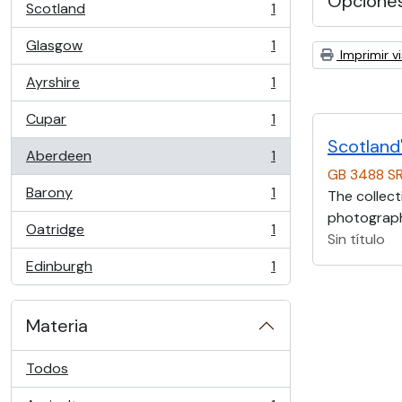
Opcione
Scotland
1
, 1 resultados
Glasgow
1
, 1 resultados
Imprimir vi
Ayrshire
1
, 1 resultados
Cupar
1
, 1 resultados
Scotland'
Aberdeen
1
, 1 resultados
GB 3488 S
Barony
1
The collect
, 1 resultados
photographs
Oatridge
1
, 1 resultados
Sin título
Edinburgh
1
, 1 resultados
Materia
Todos