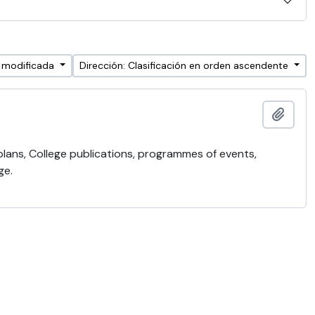
a modificada
Dirección: Clasificación en orden ascendente
Añadi
 plans, College publications, programmes of events,
ge.