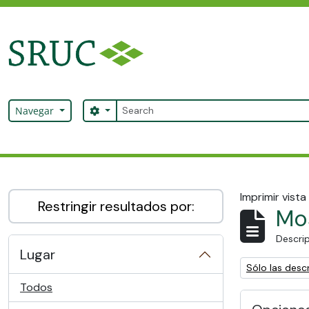
Skip to main content
Búsqueda
Search options
Navegar
SRUC Archive
Imprimir vista
Restringir resultados por:
Mos
Descrip
Lugar
Remove filter:
Sólo las descr
Todos