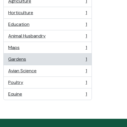
Agriculture
1
, 1 resultados
Horticulture
1
, 1 resultados
Education
1
, 1 resultados
Animal Husbandry
1
, 1 resultados
Maps
1
, 1 resultados
Gardens
1
, 1 resultados
Avian Science
1
, 1 resultados
Poultry
1
, 1 resultados
Equine
1
, 1 resultados