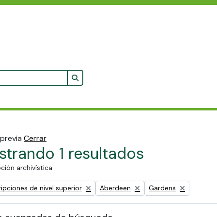
Search in browse page
 previa
Cerrar
trando 1 resultados
ción archivística
Remove filter:
Remove filter:
ipciones de nivel superior
Aberdeen
Gardens