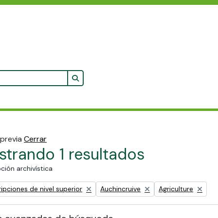
Search in browse page
 previa
Cerrar
trando 1 resultados
ción archivística
Remove filter:
Remove filter:
ipciones de nivel superior
Auchincruive
Agriculture