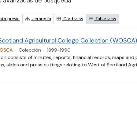
s avanzadas de búsqueda
sta previa
Jerarquía
Card view
Table view
Scotland Agricultural College Collection (WOSCA
WOSCA
·
Colección
·
1899-1990
ion consists of minutes, reports, financial records, maps and
, slides and press cuttings relating to West of Scotland Agric