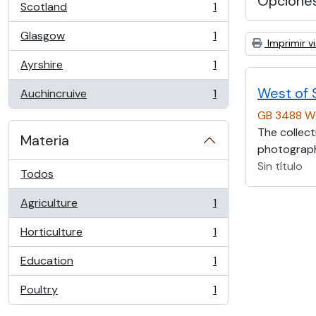
Opcione
Scotland
1
, 1 resultados
Glasgow
1
, 1 resultados
Imprimir vi
Ayrshire
1
, 1 resultados
West of 
Auchincruive
1
, 1 resultados
GB 3488 
The collect
Materia
photographs
Sin título
Todos
Agriculture
1
, 1 resultados
Horticulture
1
, 1 resultados
Education
1
, 1 resultados
Poultry
1
, 1 resultados