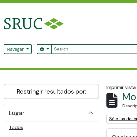
Skip to main content
Búsqueda
Search options
Navegar
SRUC Archive
Imprimir vista
Restringir resultados por:
Mos
Descrip
Lugar
Remove filter:
Sólo las descr
Todos