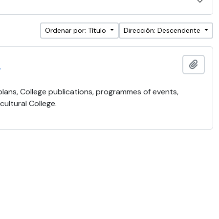
Ordenar por: Título
Dirección: Descendente
)
Añadi
 plans, College publications, programmes of events,
ultural College.