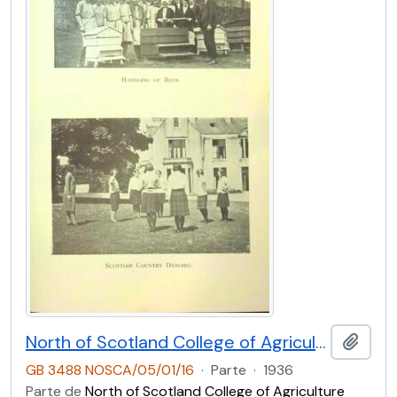
North of Scotland College of Agriculture Prospectus of Craibstone School of Rural Domestic Economy 1936 [Page Fifteen]
Adici
GB 3488 NOSCA/05/01/16
·
Parte
·
1936
Parte de
North of Scotland College of Agriculture