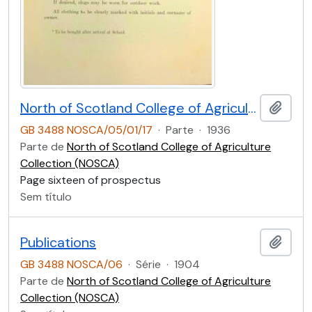
North of Scotland College of Agriculture Prospectus of Craibstone School of Rural Domestic Economy 1936 [Page Sixteen]
Adici
GB 3488 NOSCA/05/01/17
·
Parte
·
1936
Parte de
North of Scotland College of Agriculture
Collection (NOSCA)
Page sixteen of prospectus
Sem título
Publications
Adici
GB 3488 NOSCA/06
·
Série
·
1904
Parte de
North of Scotland College of Agriculture
Collection (NOSCA)