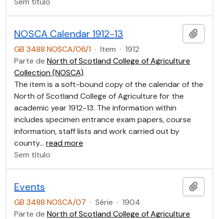
Sem título
NOSCA Calendar 1912-13
Adici
GB 3488 NOSCA/06/1
·
Item
·
1912
Parte de
North of Scotland College of Agriculture
Collection (NOSCA)
The item is a soft-bound copy of the calendar of the
North of Scotland College of Agriculture for the
academic year 1912-13. The information within
includes specimen entrance exam papers, course
information, staff lists and work carried out by
county
…
read more
Sem título
Events
Adici
GB 3488 NOSCA/07
·
Série
·
1904
Parte de
North of Scotland College of Agriculture