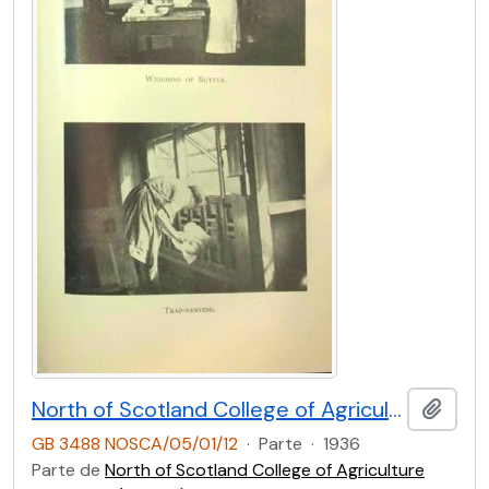
North of Scotland College of Agriculture Prospectus of Craibstone School of Rural Domestic Economy 1936 [Page Eleven]
Adici
GB 3488 NOSCA/05/01/12
·
Parte
·
1936
Parte de
North of Scotland College of Agriculture