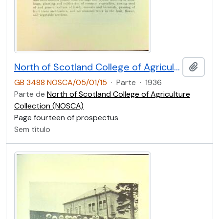
North of Scotland College of Agriculture Prospectus of Craibstone School of Rural Domestic Economy 1936 [Page Fourteen]
Adici
GB 3488 NOSCA/05/01/15
·
Parte
·
1936
Parte de
North of Scotland College of Agriculture
Collection (NOSCA)
Page fourteen of prospectus
Sem título