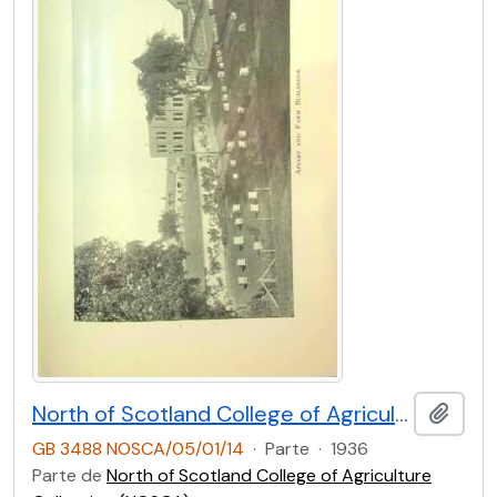
North of Scotland College of Agriculture Prospectus of Craibstone School of Rural Domestic Economy 1936 [Page Thirteen]
Adici
GB 3488 NOSCA/05/01/14
·
Parte
·
1936
Parte de
North of Scotland College of Agriculture