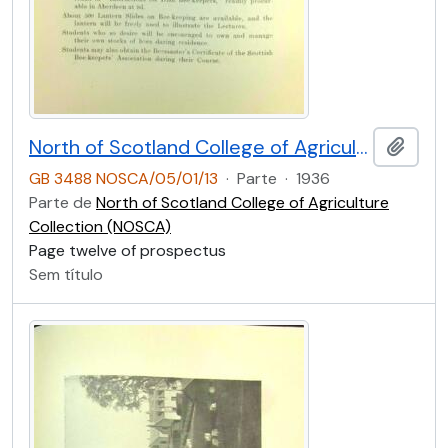
North of Scotland College of Agriculture Prospectus of Craibstone School of Rural Domestic Economy 1936 [Page Twelve]
Adici
GB 3488 NOSCA/05/01/13
·
Parte
·
1936
Parte de
North of Scotland College of Agriculture
Collection (NOSCA)
Page twelve of prospectus
Sem título