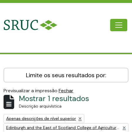
Skip to main content
Togg
SRUC Archive
Limite os seus resultados por:
Previsualizar a impressão
Fechar
Mostrar 1 resultados
Descrição arquivística
Remove filter:
Apenas descrições de nível superior
Remove filter:
Edinburgh and the East of Scotland College of Agriculture (EESCA)