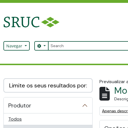
Skip to main content
Pesquisar
Search options
Navegar
SRUC Archive
Previsualizar
Limite os seus resultados por:
Mos
Descriç
Produtor
Remove filter:
Apenas descri
Todos