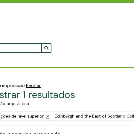
Search in browse page
 a impressão
Fechar
trar 1 resultados
ão arquivística
Remove filter:
ções de nível superior
Edinburgh and the East of Scotland Coll