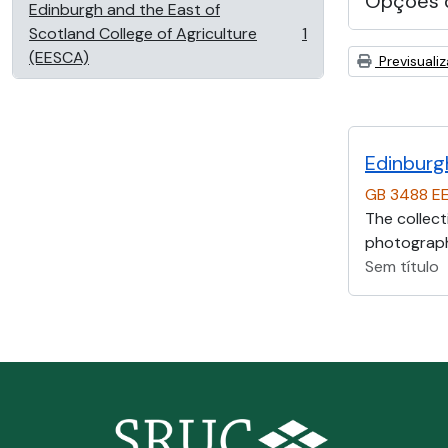
Opções 
Edinburgh and the East of
Scotland College of Agriculture
1
, 1 resultados
(EESCA)
Previsuali
Edinburg
GB 3488 E
The collect
photographs
Sem título