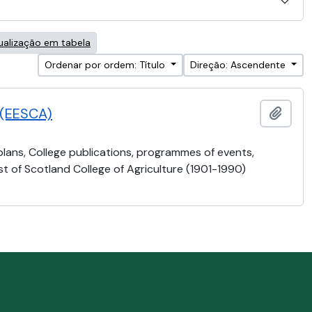
ualização em tabela
Ordenar por ordem: Título
Direção: Ascendente
e (EESCA)
Adici
 plans, College publications, programmes of events,
t of Scotland College of Agriculture (1901-1990)